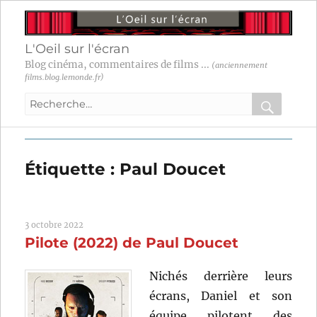
L'Oeil sur l'écran
Blog cinéma, commentaires de films ...
(anciennement
films.blog.lemonde.fr)
Recherche
pour
RECHER
OK
:
Étiquette :
Paul Doucet
3 octobre 2022
Pilote (2022) de Paul Doucet
Nichés derrière leurs
écrans, Daniel et son
équipe pilotent des