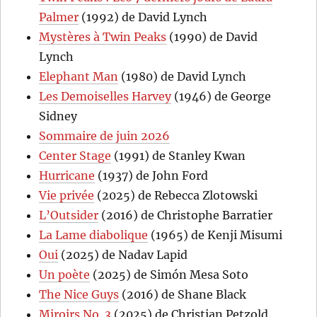
Palmer
(1992) de David Lynch
Mystères à Twin Peaks
(1990) de David
Lynch
Elephant Man
(1980) de David Lynch
Les Demoiselles Harvey
(1946) de George
Sidney
Sommaire de juin 2026
Center Stage
(1991) de Stanley Kwan
Hurricane
(1937) de John Ford
Vie privée
(2025) de Rebecca Zlotowski
L’Outsider
(2016) de Christophe Barratier
La Lame diabolique
(1965) de Kenji Misumi
Oui
(2025) de Nadav Lapid
Un poète
(2025) de Simón Mesa Soto
The Nice Guys
(2016) de Shane Black
Miroirs No. 3
(2025) de Christian Petzold