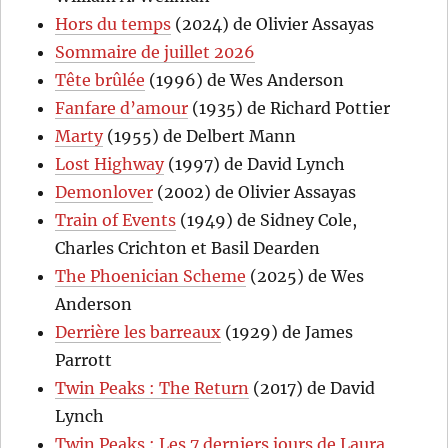
Hors du temps
(2024) de Olivier Assayas
Sommaire de juillet 2026
Tête brûlée
(1996) de Wes Anderson
Fanfare d’amour
(1935) de Richard Pottier
Marty
(1955) de Delbert Mann
Lost Highway
(1997) de David Lynch
Demonlover
(2002) de Olivier Assayas
Train of Events
(1949) de Sidney Cole,
Charles Crichton et Basil Dearden
The Phoenician Scheme
(2025) de Wes
Anderson
Derrière les barreaux
(1929) de James
Parrott
Twin Peaks : The Return
(2017) de David
Lynch
Twin Peaks : Les 7 derniers jours de Laura