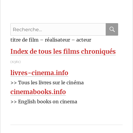
(2022)
de
Paul
Doucet
Recherche
pour
RECHER
OK
titre de film – réalisateur – acteur
:
Index de tous les films chroniqués
(6381)
livres-cinema.info
>> Tous les livres sur le cinéma
cinemabooks.info
>> English books on cinema