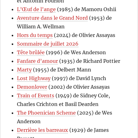
et Antonin Fourlon
L’Œuf de l’ange
(1985) de Mamoru Oshii
Aventure dans le Grand Nord
(1953) de
William A. Wellman
Hors du temps
(2024) de Olivier Assayas
Sommaire de juillet 2026
Tête brûlée
(1996) de Wes Anderson
Fanfare d’amour
(1935) de Richard Pottier
Marty
(1955) de Delbert Mann
Lost Highway
(1997) de David Lynch
Demonlover
(2002) de Olivier Assayas
Train of Events
(1949) de Sidney Cole,
Charles Crichton et Basil Dearden
The Phoenician Scheme
(2025) de Wes
Anderson
Derrière les barreaux
(1929) de James