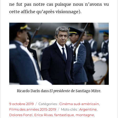
ne fut pas notre cas puisque nous n’avons vu
cette affiche qu’après visionnage).
Ricardo Darín dans
El presidente
de Santiago Mitre.
Publié
Catégories
9 octobre 2019
Catégories :
Cinéma sud-américain
,
le
Étiquettes
Films des années 2015-2019
Mots-clés :
Argentine
,
Dolores Fonzi
,
Erica Rivas
,
fantastique
,
montagne
,