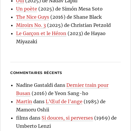
Oui
(2025) de Nadav Lapid
Un poète
(2025) de Simón Mesa Soto
The Nice Guys
(2016) de Shane Black
Miroirs No. 3
(2025) de Christian Petzold
Le Garçon et le Héron
(2023) de Hayao
Miyazaki
COMMENTAIRES RÉCENTS
Nadine Gastaldi
dans
Dernier train pour
Busan
(2016) de Yeon Sang-ho
Martin
dans
L’Œuf de l’ange
(1985) de
Mamoru Oshii
films
dans
Si douces, si perverses
(1969) de
Umberto Lenzi