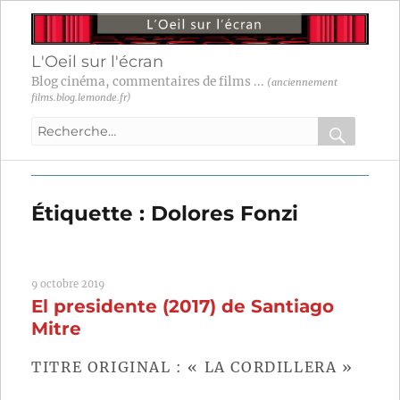
L'Oeil sur l'écran
Blog cinéma, commentaires de films ...
(anciennement
films.blog.lemonde.fr)
Recherche
pour
RECHER
OK
:
Étiquette :
Dolores Fonzi
9 octobre 2019
El presidente (2017) de Santiago
Mitre
TITRE ORIGINAL : « LA CORDILLERA »