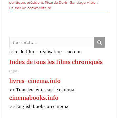
politique
,
président
,
Ricardo Darín
,
Santiago Mitre
sur
Laisser un commentaire
El
presidente
(2017)
de
Santiago
Recherche
Mitre
pour
RECHER
OK
titre de film – réalisateur – acteur
:
Index de tous les films chroniqués
(6382)
livres-cinema.info
>> Tous les livres sur le cinéma
cinemabooks.info
>> English books on cinema