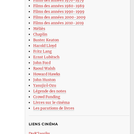
Films des années 1970-1979
Films des années 1980-1989
Films des années 1990-1999
Films des années 2000-2009
Films des années 2010-2019
Méliès
Chaplin
Buster Keaton
Harold Lloyd
Fritz Lang
Ernst Lubitsch
John Ford
Raoul Walsh
Howard Hawks
John Huston
Yasujirô Ozu
Légende des notes
Crowd Funding
Livres sur le cinéma
Les parutions de livres
LIENS CINÉMA
DvdClassiks