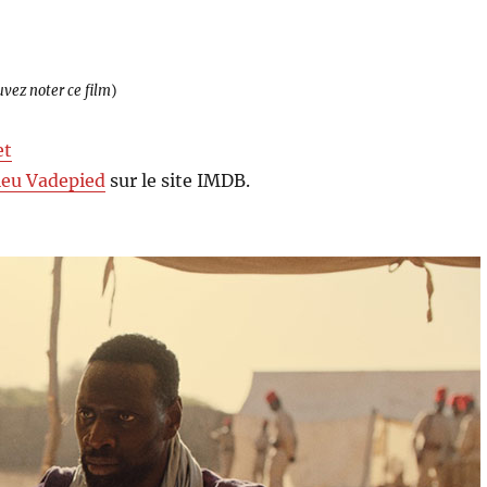
uvez noter ce film
)
et
eu Vadepied
sur le site IMDB.