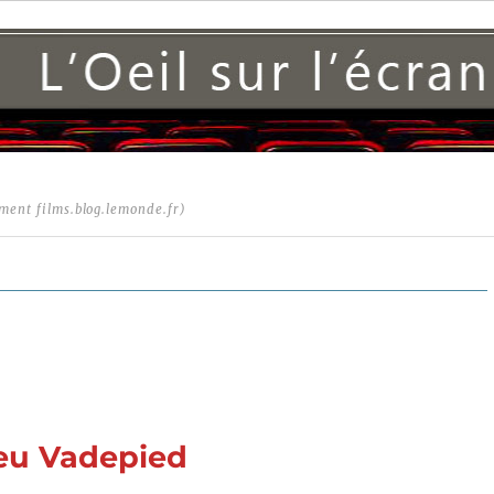
ment films.blog.lemonde.fr)
ieu Vadepied