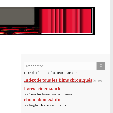
Recherche
pour
RECHE
OK
titre de film – réalisateur – acteur
:
Index de tous les films chroniqués
(6380)
livres-cinema.info
>> Tous les livres sur le cinéma
cinemabooks.info
>> English books on cinema