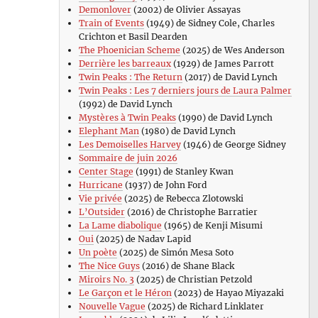
Demonlover
(2002) de Olivier Assayas
Train of Events
(1949) de Sidney Cole, Charles
Crichton et Basil Dearden
The Phoenician Scheme
(2025) de Wes Anderson
Derrière les barreaux
(1929) de James Parrott
Twin Peaks : The Return
(2017) de David Lynch
Twin Peaks : Les 7 derniers jours de Laura Palmer
(1992) de David Lynch
Mystères à Twin Peaks
(1990) de David Lynch
Elephant Man
(1980) de David Lynch
Les Demoiselles Harvey
(1946) de George Sidney
Sommaire de juin 2026
Center Stage
(1991) de Stanley Kwan
Hurricane
(1937) de John Ford
Vie privée
(2025) de Rebecca Zlotowski
L’Outsider
(2016) de Christophe Barratier
La Lame diabolique
(1965) de Kenji Misumi
Oui
(2025) de Nadav Lapid
Un poète
(2025) de Simón Mesa Soto
The Nice Guys
(2016) de Shane Black
Miroirs No. 3
(2025) de Christian Petzold
Le Garçon et le Héron
(2023) de Hayao Miyazaki
Nouvelle Vague
(2025) de Richard Linklater