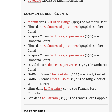
Loveable
(2024) de Lilja Ingolfsdottir
COMMENTAIRES RÉCENTS
Martin
dans
L’Œuf de l’ange
(1985) de Mamoru Oshii
films
dans
Si douces, si perverses
(1969) de Umberto
Lenzi
Jacques C
dans
Si douces, si perverses
(1969) de
Umberto Lenzi
films
dans
Si douces, si perverses
(1969) de Umberto
Lenzi
Jacques C
dans
Si douces, si perverses
(1969) de
Umberto Lenzi
David
dans
Si douces, si perverses
(1969) de Umberto
Lenzi
GARNIER
dans
The Brutalist
(2024) de Brady Corbet
GARNIER
dans
Duel au soleil
(1946) de King Vidor et
William Dieterle
films
dans
Le Parrain 3
(1990) de Francis Ford
Coppola
Ben
dans
Le Parrain 3
(1990) de Francis Ford Coppola
CATÉGORIES