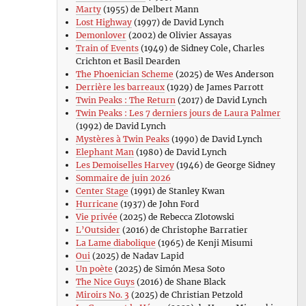
Marty
(1955) de Delbert Mann
Lost Highway
(1997) de David Lynch
Demonlover
(2002) de Olivier Assayas
Train of Events
(1949) de Sidney Cole, Charles
Crichton et Basil Dearden
The Phoenician Scheme
(2025) de Wes Anderson
Derrière les barreaux
(1929) de James Parrott
Twin Peaks : The Return
(2017) de David Lynch
Twin Peaks : Les 7 derniers jours de Laura Palmer
(1992) de David Lynch
Mystères à Twin Peaks
(1990) de David Lynch
Elephant Man
(1980) de David Lynch
Les Demoiselles Harvey
(1946) de George Sidney
Sommaire de juin 2026
Center Stage
(1991) de Stanley Kwan
Hurricane
(1937) de John Ford
Vie privée
(2025) de Rebecca Zlotowski
L’Outsider
(2016) de Christophe Barratier
La Lame diabolique
(1965) de Kenji Misumi
Oui
(2025) de Nadav Lapid
Un poète
(2025) de Simón Mesa Soto
The Nice Guys
(2016) de Shane Black
Miroirs No. 3
(2025) de Christian Petzold