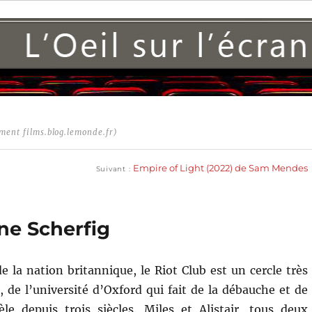
ment films.blog.lemonde.fr)
Publication
suivante :
Empire of Light (2022) de Sam Mendes
Suivant
ne Scherfig
de la nation britannique, le Riot Club est un cercle très
, de l’université d’Oxford qui fait de la débauche et de
le depuis trois siècles. Miles et Alistair, tous deux