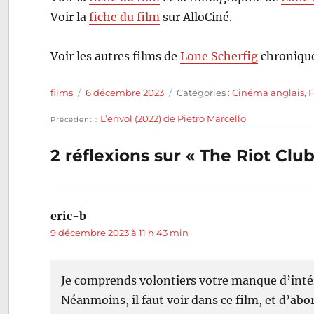
Voir la
fiche du film
sur AlloCiné.
Voir les autres films de
Lone Scherfig
chroniqué
Auteur
Publié
Catégories
films
6 décembre 2023
Catégories :
Cinéma anglais
,
F
le
Publication
L’envol (2022) de Pietro Marcello
Navigation
Précédent
précédente :
de
2 réflexions sur « The Riot Clu
l’article
eric-b
dit :
9 décembre 2023 à 11 h 43 min
Je comprends volontiers votre manque d’intér
Néanmoins, il faut voir dans ce film, et d’abor