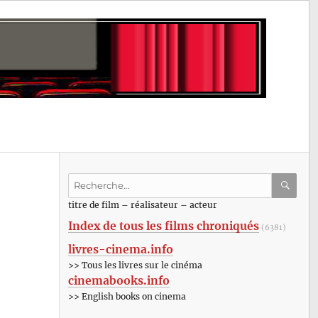
Recherche
pour
RECHE
OK
titre de film – réalisateur – acteur
:
Index de tous les films chroniqués
(6381)
livres-cinema.info
>> Tous les livres sur le cinéma
cinemabooks.info
>> English books on cinema