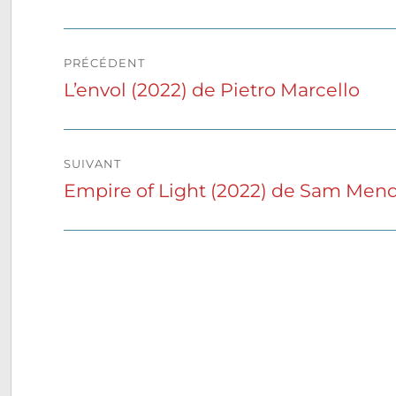
Navigation
PRÉCÉDENT
de
L’envol (2022) de Pietro Marcello
Publication
précédente :
l’article
SUIVANT
Empire of Light (2022) de Sam Men
Publication
suivante :