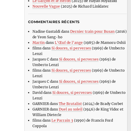
Le Garçon et le Héron
(2023) de Hayao Miyazaki
Nouvelle Vague
(2025) de Richard Linklater
COMMENTAIRES RÉCENTS
Nadine Gastaldi
dans
Dernier train pour Busan
(2016)
de Yeon Sang-ho
Martin
dans
L’Œuf de l’ange
(1985) de Mamoru Oshii
films
dans
Si douces, si perverses
(1969) de Umberto
Lenzi
Jacques C
dans
Si douces, si perverses
(1969) de
Umberto Lenzi
films
dans
Si douces, si perverses
(1969) de Umberto
Lenzi
Jacques C
dans
Si douces, si perverses
(1969) de
Umberto Lenzi
David
dans
Si douces, si perverses
(1969) de Umberto
Lenzi
GARNIER
dans
The Brutalist
(2024) de Brady Corbet
GARNIER
dans
Duel au soleil
(1946) de King Vidor et
William Dieterle
films
dans
Le Parrain 3
(1990) de Francis Ford
Coppola