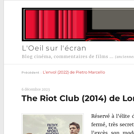
L'Oeil sur l'écran
Blog cinéma, commentaires de films ...
(ancienne
Publication
Navigation
précédente :
L’envol (2022) de Pietro Marcello
Précédent
de
l’article
6 décembre 2023
The Riot Club (2014) de Lo
Réservé à l’élite 
fermé, très secret
l’excès son modè