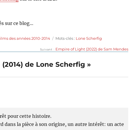
s sur ce blog…
Étiquettes
ilms des années 2010-2014
Mots-clés :
Lone Scherfig
Publication
Empire of Light (2022) de Sam Mendes
Suivant
suivante :
b (2014) de Lone Scherfig »
êt pour cette histoire.
d dans la pièce à son origine, un autre intérêt: un acte