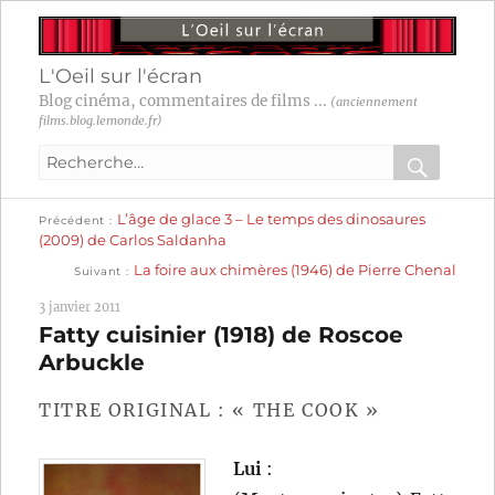
L'Oeil sur l'écran
Blog cinéma, commentaires de films ...
(anciennement
films.blog.lemonde.fr)
Recherche
pour
RECHER
OK
Publication
Navigation
L’âge de glace 3 – Le temps des dinosaures
:
Précédent
précédente :
(2009) de Carlos Saldanha
Publication
de
La foire aux chimères (1946) de Pierre Chenal
Suivant
suivante :
l’article
3 janvier 2011
Fatty cuisinier (1918) de Roscoe
Arbuckle
TITRE ORIGINAL : « THE COOK »
Lui
: