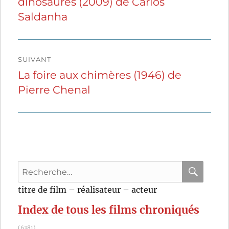
dinosaures (2009) de Carlos
précédente :
l’article
Saldanha
SUIVANT
La foire aux chimères (1946) de
Publication
Pierre Chenal
suivante :
Recherche
pour
RECHER
OK
titre de film – réalisateur – acteur
:
Index de tous les films chroniqués
(6381)