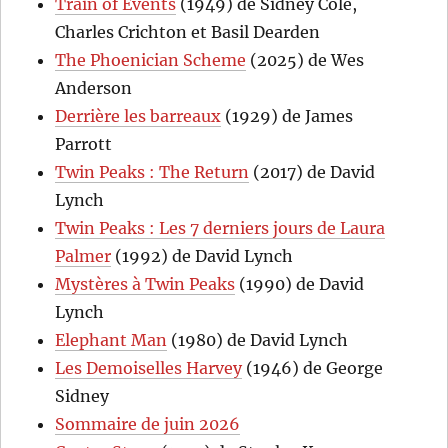
Train of Events
(1949) de Sidney Cole,
Charles Crichton et Basil Dearden
The Phoenician Scheme
(2025) de Wes
Anderson
Derrière les barreaux
(1929) de James
Parrott
Twin Peaks : The Return
(2017) de David
Lynch
Twin Peaks : Les 7 derniers jours de Laura
Palmer
(1992) de David Lynch
Mystères à Twin Peaks
(1990) de David
Lynch
Elephant Man
(1980) de David Lynch
Les Demoiselles Harvey
(1946) de George
Sidney
Sommaire de juin 2026