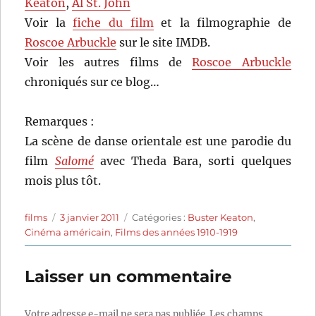
Keaton
,
Al St. John
Voir la
fiche du film
et la filmographie de
Roscoe Arbuckle
sur le site IMDB.
Voir les autres films de
Roscoe Arbuckle
chroniqués sur ce blog…
Remarques :
La scène de danse orientale est une parodie du
film
Salomé
avec Theda Bara, sorti quelques
mois plus tôt.
Auteur
Publié
Catégories
films
3 janvier 2011
Catégories :
Buster Keaton
,
le
Cinéma américain
,
Films des années 1910-1919
Laisser un commentaire
Votre adresse e-mail ne sera pas publiée.
Les champs