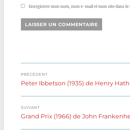
Enregistrer mon nom, mon e-mail et mon site dans le
Navigation
PRÉCÉDENT
de
Peter Ibbetson (1935) de Henry Hat
Publication
précédente :
l’article
SUIVANT
Grand Prix (1966) de John Frankenh
Publication
suivante :