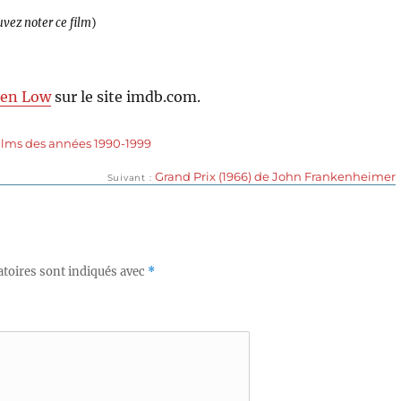
uvez noter ce film
)
hen Low
sur le site imdb.com.
ilms des années 1990-1999
Publication
Grand Prix (1966) de John Frankenheimer
Suivant
suivante :
toires sont indiqués avec
*