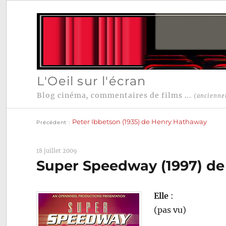
L'Oeil sur l'écran
Blog cinéma, commentaires de films ...
(ancienne
Publication
Navigation
précédente :
Peter Ibbetson (1935) de Henry Hathaway
Précédent
de
l’article
18 juillet 2009
Super Speedway (1997) d
Elle
:
(pas vu)