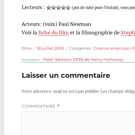
Lecteurs :
(
pas de note pour l'instant, vous po
Acteurs: (voix) Paul Newman
Voir la
fiche du film
et la filmographie de
Step
Auteur
Publié
Catégories
films
18 juillet 2009
Catégories :
Cinéma américain
,
F
le
Publication
Peter Ibbetson (1935) de Henry Hathaway
Navigation
Précédent
précédente :
de
Laisser un commentaire
l’article
Votre adresse e-mail ne sera pas publiée.
Les champs obliga
COMMENTAIRE
*