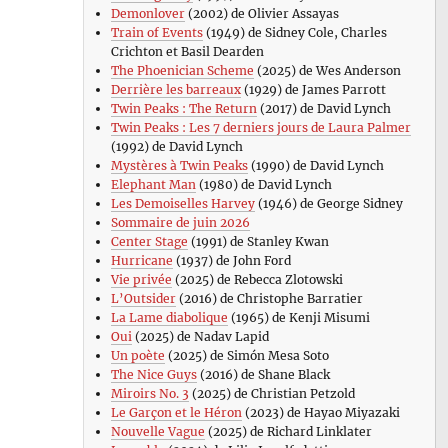
Demonlover
(2002) de Olivier Assayas
Train of Events
(1949) de Sidney Cole, Charles
Crichton et Basil Dearden
The Phoenician Scheme
(2025) de Wes Anderson
Derrière les barreaux
(1929) de James Parrott
Twin Peaks : The Return
(2017) de David Lynch
Twin Peaks : Les 7 derniers jours de Laura Palmer
(1992) de David Lynch
Mystères à Twin Peaks
(1990) de David Lynch
Elephant Man
(1980) de David Lynch
Les Demoiselles Harvey
(1946) de George Sidney
Sommaire de juin 2026
Center Stage
(1991) de Stanley Kwan
Hurricane
(1937) de John Ford
Vie privée
(2025) de Rebecca Zlotowski
L’Outsider
(2016) de Christophe Barratier
La Lame diabolique
(1965) de Kenji Misumi
Oui
(2025) de Nadav Lapid
Un poète
(2025) de Simón Mesa Soto
The Nice Guys
(2016) de Shane Black
Miroirs No. 3
(2025) de Christian Petzold
Le Garçon et le Héron
(2023) de Hayao Miyazaki
Nouvelle Vague
(2025) de Richard Linklater