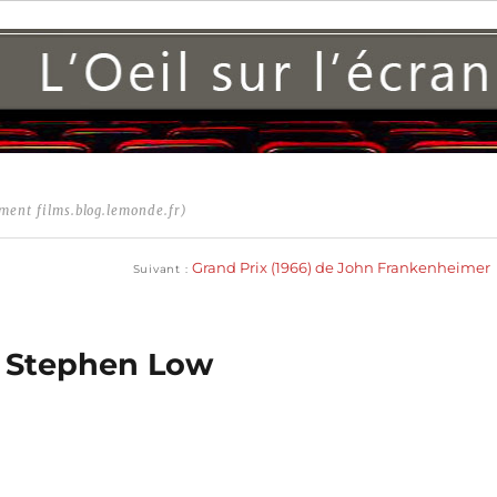
ment films.blog.lemonde.fr)
Publication
suivante :
Grand Prix (1966) de John Frankenheimer
Suivant
e Stephen Low