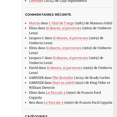
Loveable
(2024) de Lilja Ingolfsdottir
COMMENTAIRES RÉCENTS
Martin
dans
L’Œuf de l’ange
(1985) de Mamoru Oshii
films
dans
Si douces, si perverses
(1969) de Umberto
Lenzi
Jacques C
dans
Si douces, si perverses
(1969) de
Umberto Lenzi
films
dans
Si douces, si perverses
(1969) de Umberto
Lenzi
Jacques C
dans
Si douces, si perverses
(1969) de
Umberto Lenzi
David
dans
Si douces, si perverses
(1969) de Umberto
Lenzi
GARNIER
dans
The Brutalist
(2024) de Brady Corbet
GARNIER
dans
Duel au soleil
(1946) de King Vidor et
William Dieterle
films
dans
Le Parrain 3
(1990) de Francis Ford
Coppola
Ben
dans
Le Parrain 3
(1990) de Francis Ford Coppola
CATÉGORIES