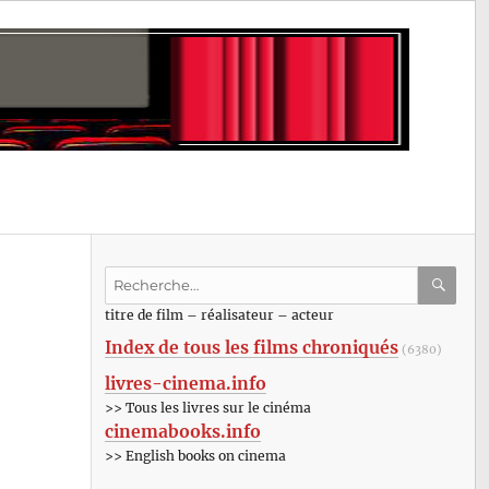
Recherche
pour
RECHE
OK
titre de film – réalisateur – acteur
:
Index de tous les films chroniqués
(6380)
livres-cinema.info
>> Tous les livres sur le cinéma
cinemabooks.info
>> English books on cinema