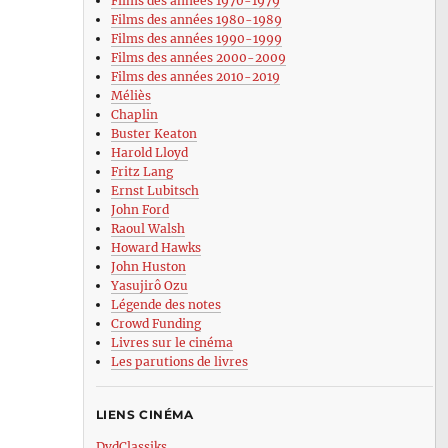
Films des années 1970-1979
Films des années 1980-1989
Films des années 1990-1999
Films des années 2000-2009
Films des années 2010-2019
Méliès
Chaplin
Buster Keaton
Harold Lloyd
Fritz Lang
Ernst Lubitsch
John Ford
Raoul Walsh
Howard Hawks
John Huston
Yasujirô Ozu
Légende des notes
Crowd Funding
Livres sur le cinéma
Les parutions de livres
LIENS CINÉMA
DvdClassiks