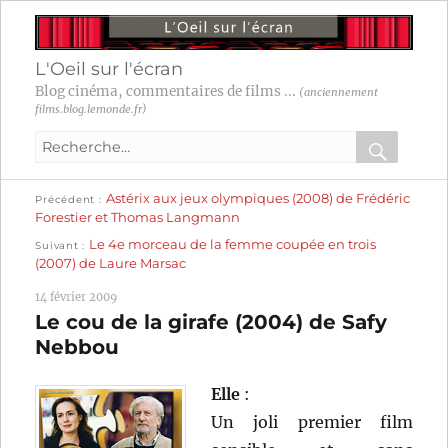
L'Oeil sur l'écran
Blog cinéma, commentaires de films ...
(anciennement
films.blog.lemonde.fr)
Recherche
pour
RECHER
OK
Publication
Navigation
Astérix aux jeux olympiques (2008) de Frédéric
:
Précédent
précédente :
Forestier et Thomas Langmann
Publication
de
Le 4e morceau de la femme coupée en trois
Suivant
suivante :
(2007) de Laure Marsac
l’article
14 février 2009
Le cou de la girafe (2004) de Safy
Nebbou
Elle
:
Un joli premier film