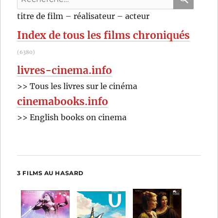
pour
RECHER
OK
titre de film – réalisateur – acteur
:
Index de tous les films chroniqués
(6380)
livres-cinema.info
>> Tous les livres sur le cinéma
cinemabooks.info
>> English books on cinema
3 FILMS AU HASARD