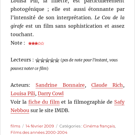
Louisa Pili, la fillette, est particulièrement
photogénique ; elle est aussi étonnante par
l’intensité de son interprétation.
Le Cou de la
girafe
est un film sans sophistication et assez
touchant.
Note :
Lecteurs :
(
pas de note pour l'instant, vous
pouvez noter ce film
)
Acteurs:
Sandrine Bonnaire
,
Claude Rich
,
Louisa Pili
,
Darry Cowl
Voir la
fiche du film
et la filmographie de
Safy
Nebbou
sur le site IMDB.
Auteur
Publié
Catégories
films
14 février 2009
Catégories :
Cinéma français
,
le
Films des années 2000-2004