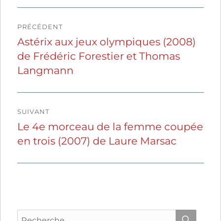
Navigation
PRÉCÉDENT
de
Astérix aux jeux olympiques (2008)
Publication
de Frédéric Forestier et Thomas
précédente :
l’article
Langmann
SUIVANT
Le 4e morceau de la femme coupée
Publication
en trois (2007) de Laure Marsac
suivante :
Recherche