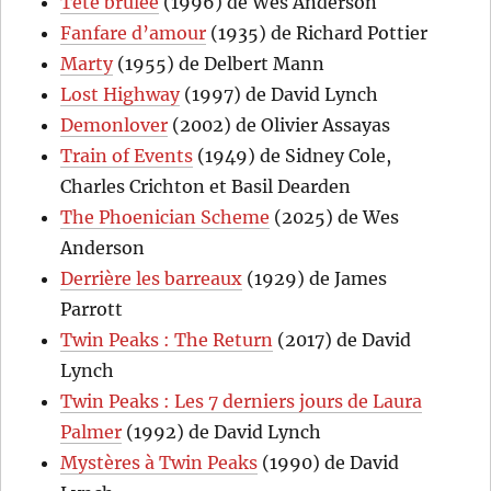
Tête brûlée
(1996) de Wes Anderson
Fanfare d’amour
(1935) de Richard Pottier
Marty
(1955) de Delbert Mann
Lost Highway
(1997) de David Lynch
Demonlover
(2002) de Olivier Assayas
Train of Events
(1949) de Sidney Cole,
Charles Crichton et Basil Dearden
The Phoenician Scheme
(2025) de Wes
Anderson
Derrière les barreaux
(1929) de James
Parrott
Twin Peaks : The Return
(2017) de David
Lynch
Twin Peaks : Les 7 derniers jours de Laura
Palmer
(1992) de David Lynch
Mystères à Twin Peaks
(1990) de David