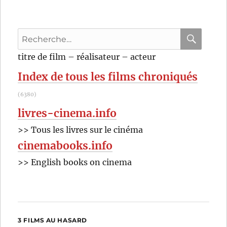
Recherche
pour
RECHER
OK
titre de film – réalisateur – acteur
:
Index de tous les films chroniqués
(6380)
livres-cinema.info
>> Tous les livres sur le cinéma
cinemabooks.info
>> English books on cinema
3 FILMS AU HASARD