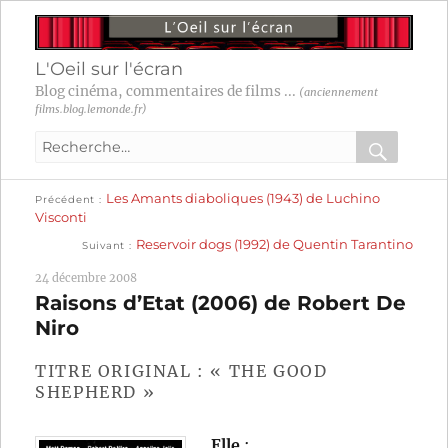
L'Oeil sur l'écran
Blog cinéma, commentaires de films ...
(anciennement
films.blog.lemonde.fr)
Recherche
pour
RECHER
OK
Publication
Navigation
Les Amants diaboliques (1943) de Luchino
:
Précédent
précédente :
Visconti
Publication
de
Reservoir dogs (1992) de Quentin Tarantino
Suivant
suivante :
l’article
24 décembre 2008
Raisons d’Etat (2006) de Robert De
Niro
TITRE ORIGINAL : « THE GOOD
SHEPHERD »
Elle
: