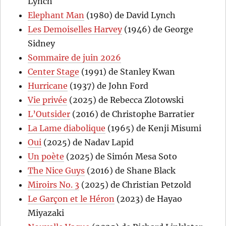
Lynch
Elephant Man
(1980) de David Lynch
Les Demoiselles Harvey
(1946) de George
Sidney
Sommaire de juin 2026
Center Stage
(1991) de Stanley Kwan
Hurricane
(1937) de John Ford
Vie privée
(2025) de Rebecca Zlotowski
L’Outsider
(2016) de Christophe Barratier
La Lame diabolique
(1965) de Kenji Misumi
Oui
(2025) de Nadav Lapid
Un poète
(2025) de Simón Mesa Soto
The Nice Guys
(2016) de Shane Black
Miroirs No. 3
(2025) de Christian Petzold
Le Garçon et le Héron
(2023) de Hayao
Miyazaki