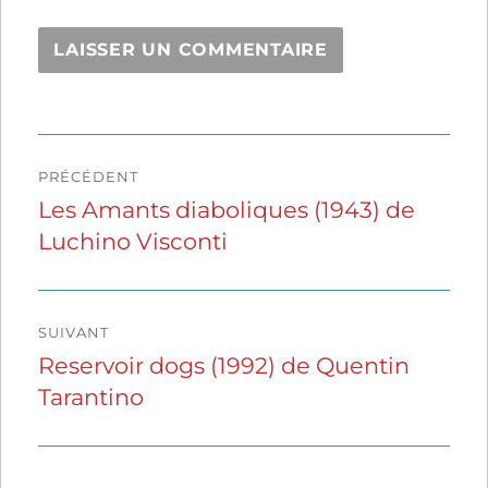
Navigation
PRÉCÉDENT
de
Les Amants diaboliques (1943) de
Publication
Luchino Visconti
précédente :
l’article
SUIVANT
Reservoir dogs (1992) de Quentin
Publication
Tarantino
suivante :