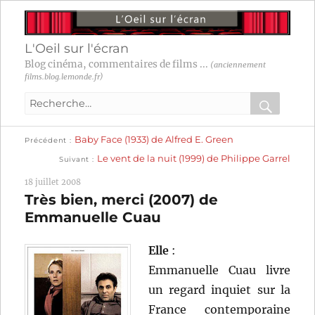
L'Oeil sur l'écran
Blog cinéma, commentaires de films ...
(anciennement
films.blog.lemonde.fr)
Recherche
pour
RECHER
OK
Publication
Navigation
Baby Face (1933) de Alfred E. Green
:
Précédent
précédente :
Publication
Le vent de la nuit (1999) de Philippe Garrel
Suivant
suivante :
de
18 juillet 2008
l’article
Très bien, merci (2007) de
Emmanuelle Cuau
Elle
:
Emmanuelle Cuau livre
un regard inquiet sur la
France contemporaine