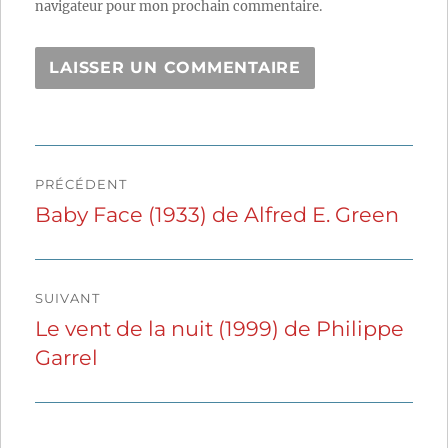
navigateur pour mon prochain commentaire.
Navigation
PRÉCÉDENT
de
Baby Face (1933) de Alfred E. Green
Publication
précédente :
l’article
SUIVANT
Le vent de la nuit (1999) de Philippe
Publication
Garrel
suivante :