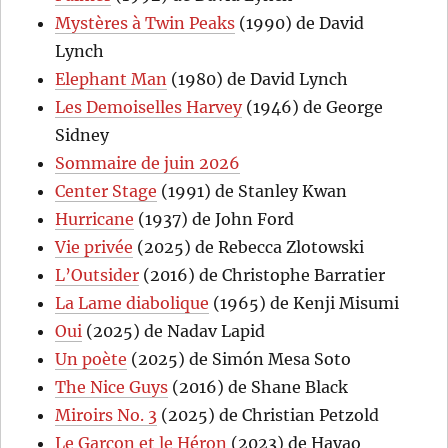
Mystères à Twin Peaks
(1990) de David
Lynch
Elephant Man
(1980) de David Lynch
Les Demoiselles Harvey
(1946) de George
Sidney
Sommaire de juin 2026
Center Stage
(1991) de Stanley Kwan
Hurricane
(1937) de John Ford
Vie privée
(2025) de Rebecca Zlotowski
L’Outsider
(2016) de Christophe Barratier
La Lame diabolique
(1965) de Kenji Misumi
Oui
(2025) de Nadav Lapid
Un poète
(2025) de Simón Mesa Soto
The Nice Guys
(2016) de Shane Black
Miroirs No. 3
(2025) de Christian Petzold
Le Garçon et le Héron
(2023) de Hayao