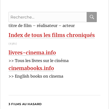
Recherche
pour
RECHER
OK
titre de film – réalisateur – acteur
:
Index de tous les films chroniqués
(6381)
livres-cinema.info
>> Tous les livres sur le cinéma
cinemabooks.info
>> English books on cinema
3 FILMS AU HASARD