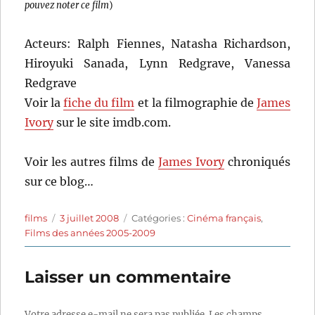
pouvez noter ce film
)
Acteurs: Ralph Fiennes, Natasha Richardson,
Hiroyuki Sanada, Lynn Redgrave, Vanessa
Redgrave
Voir la
fiche du film
et la filmographie de
James
Ivory
sur le site imdb.com.
Voir les autres films de
James Ivory
chroniqués
sur ce blog…
Auteur
Publié
Catégories
films
3 juillet 2008
Catégories :
Cinéma français
,
le
Films des années 2005-2009
Laisser un commentaire
Votre adresse e-mail ne sera pas publiée.
Les champs