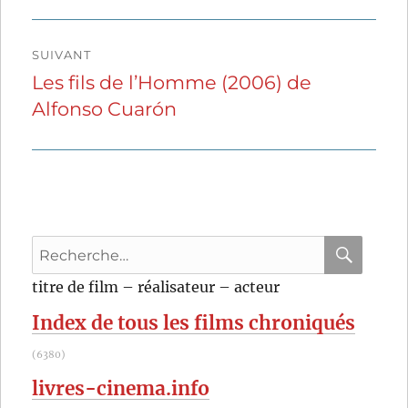
précédente :
l’article
SUIVANT
Les fils de l’Homme (2006) de
Publication
Alfonso Cuarón
suivante :
Recherche
pour
RECHER
OK
titre de film – réalisateur – acteur
:
Index de tous les films chroniqués
(6380)
livres-cinema.info