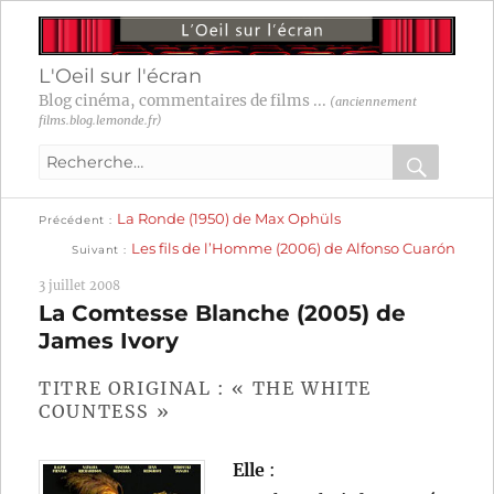
L'Oeil sur l'écran
Blog cinéma, commentaires de films ...
(anciennement
films.blog.lemonde.fr)
Recherche
pour
RECHER
OK
Publication
Navigation
La Ronde (1950) de Max Ophüls
:
Précédent
précédente :
Publication
Les fils de l’Homme (2006) de Alfonso Cuarón
Suivant
suivante :
de
3 juillet 2008
l’article
La Comtesse Blanche (2005) de
James Ivory
TITRE ORIGINAL : « THE WHITE
COUNTESS »
Elle
: