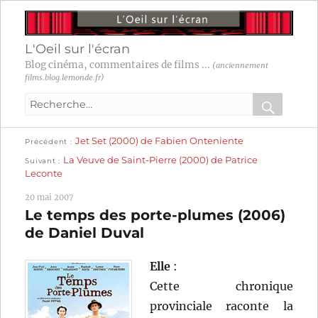
L'Oeil sur l'écran
Blog cinéma, commentaires de films ...
(anciennement
films.blog.lemonde.fr)
Recherche
pour
RECHER
OK
Publication
Navigation
Jet Set (2000) de Fabien Onteniente
:
Précédent
précédente :
Publication
La Veuve de Saint-Pierre (2000) de Patrice
Suivant
suivante :
de
Leconte
l’article
20 mai 2007
Le temps des porte-plumes (2006)
de Daniel Duval
Elle
:
Cette chronique
provinciale raconte la