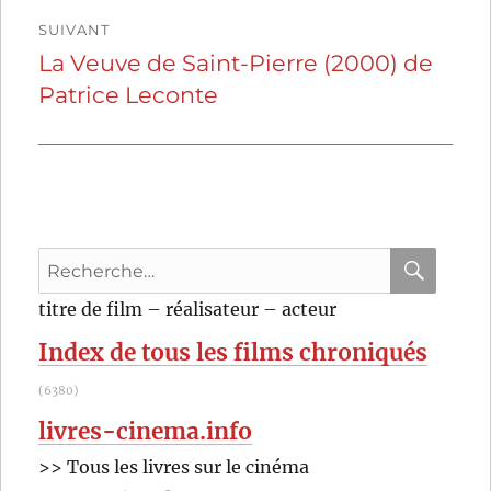
SUIVANT
La Veuve de Saint-Pierre (2000) de
Publication
Patrice Leconte
suivante :
Recherche
pour
RECHER
OK
titre de film – réalisateur – acteur
:
Index de tous les films chroniqués
(6380)
livres-cinema.info
>> Tous les livres sur le cinéma