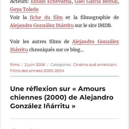
Acteurs:
Emilio Echevarría
,
Gael García Bernal
,
Goya Toledo
Voir la
fiche du film
et la filmographie de
Alejandro González Iñárritu
sur le site IMDB.
Voir les autres films de
Alejandro González
Iñárritu
chroniqués sur ce blog…
Auteur
Publié
Catégories
films
2 juin 2006
Catégories :
Cinéma sud-américain
,
le
Films des années 2000-2004
Une réflexion sur « Amours
chiennes (2000) de Alejandro
González Iñárritu »