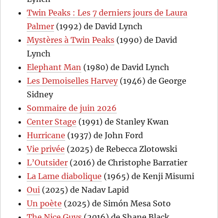
Twin Peaks : Les 7 derniers jours de Laura
Palmer
(1992) de David Lynch
Mystères à Twin Peaks
(1990) de David
Lynch
Elephant Man
(1980) de David Lynch
Les Demoiselles Harvey
(1946) de George
Sidney
Sommaire de juin 2026
Center Stage
(1991) de Stanley Kwan
Hurricane
(1937) de John Ford
Vie privée
(2025) de Rebecca Zlotowski
L’Outsider
(2016) de Christophe Barratier
La Lame diabolique
(1965) de Kenji Misumi
Oui
(2025) de Nadav Lapid
Un poète
(2025) de Simón Mesa Soto
The Nice Guys
(2016) de Shane Black