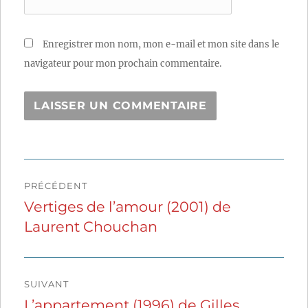
Enregistrer mon nom, mon e-mail et mon site dans le
navigateur pour mon prochain commentaire.
Navigation
PRÉCÉDENT
de
Vertiges de l’amour (2001) de
Publication
Laurent Chouchan
précédente :
l’article
SUIVANT
L’appartement (1996) de Gilles
Publication