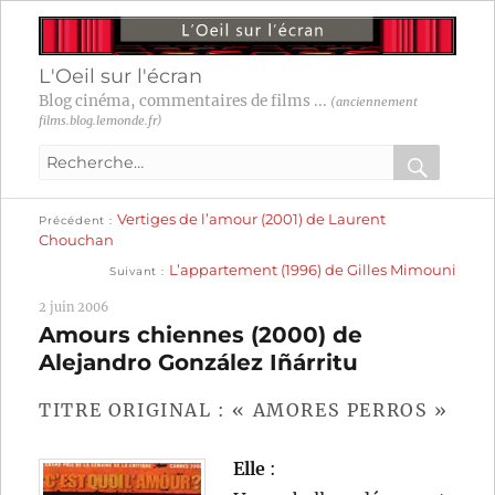
L'Oeil sur l'écran
Blog cinéma, commentaires de films ...
(anciennement
films.blog.lemonde.fr)
Recherche
pour
RECHER
OK
Publication
Navigation
Vertiges de l’amour (2001) de Laurent
:
Précédent
précédente :
Chouchan
Publication
de
L’appartement (1996) de Gilles Mimouni
Suivant
suivante :
l’article
2 juin 2006
Amours chiennes (2000) de
Alejandro González Iñárritu
TITRE ORIGINAL : « AMORES PERROS »
Elle
: