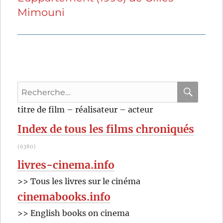
Mimouni
suivante :
Recherche
pour
RECHER
OK
titre de film – réalisateur – acteur
:
Index de tous les films chroniqués
(6380)
livres-cinema.info
>> Tous les livres sur le cinéma
cinemabooks.info
>> English books on cinema