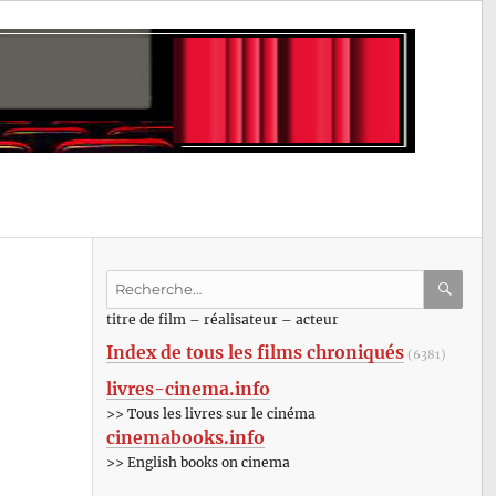
Recherche
pour
RECHE
OK
titre de film – réalisateur – acteur
:
Index de tous les films chroniqués
(6381)
livres-cinema.info
>> Tous les livres sur le cinéma
cinemabooks.info
>> English books on cinema