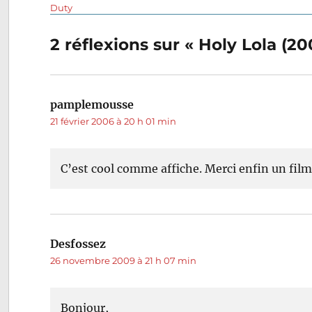
Navigation
précédente :
Duty
de
2 réflexions sur « Holy Lola (2
l’article
pamplemousse
dit :
21 février 2006 à 20 h 01 min
C’est cool comme affiche. Merci enfin un film
Desfossez
dit :
26 novembre 2009 à 21 h 07 min
Bonjour,