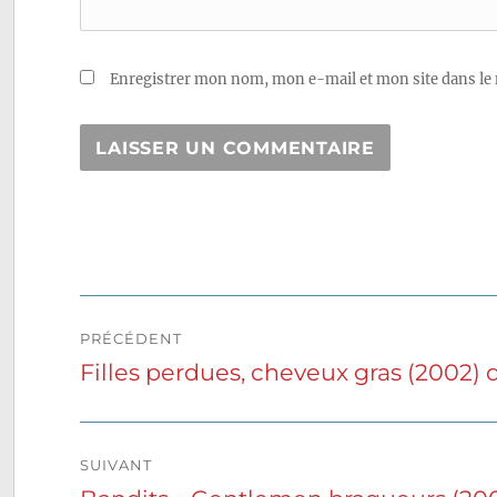
Enregistrer mon nom, mon e-mail et mon site dans le
Navigation
PRÉCÉDENT
de
Filles perdues, cheveux gras (2002)
Publication
précédente :
l’article
SUIVANT