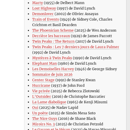
Marty
(1955) de Delbert Mann
Lost Highway
(1997) de David Lynch
Demonlover
(2002) de Olivier Assayas
Train of Events
(1949) de Sidney Cole, Charles
Crichton et Basil Dearden
The Phoenician Scheme
(2025) de Wes Anderson
Derrière les barreaux
(1929) de James Parrott
Twin Peaks : The Return
(2017) de David Lynch
Twin Peaks : Les 7 derniers jours de Laura Palmer
(1992) de David Lynch
Mystères à Twin Peaks
(1990) de David Lynch
Elephant Man
(1980) de David Lynch
Les Demoiselles Harvey
(1946) de George Sidney
Sommaire de juin 2026
Center Stage
(1991) de Stanley Kwan
Hurricane
(1937) de John Ford
Vie privée
(2025) de Rebecca Zlotowski
L’Outsider
(2016) de Christophe Barratier
La Lame diabolique
(1965) de Kenji Misumi
Oui
(2025) de Nadav Lapid
Un poète
(2025) de Simón Mesa Soto
The Nice Guys
(2016) de Shane Black
Miroirs No. 3
(2025) de Christian Petzold
Le Garçon et le Héron
(2023) de Hayao Miyazaki