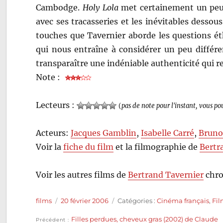
Cambodge.
Holy Lola
met certainement un peu 
avec ses tracasseries et les inévitables dessous
touches que Tavernier aborde les questions ét
qui nous entraîne à considérer un peu différ
transparaître une indéniable authenticité qui re
Note :
Lecteurs :
(
pas de note pour l'instant, vous po
Acteurs:
Jacques Gamblin
,
Isabelle Carré
,
Bruno
Voir la
fiche du film
et la filmographie de
Bertr
Voir les autres films de
Bertrand Tavernier
chro
Auteur
Publié
Catégories
films
20 février 2006
Catégories :
Cinéma français
,
Fi
le
Publication
Filles perdues, cheveux gras (2002) de Claude
Précédent