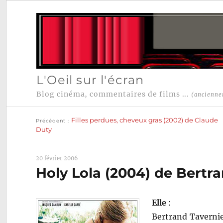
L'Oeil sur l'écran
Blog cinéma, commentaires de films ...
(ancienne
Publication
Navigation
précédente :
Filles perdues, cheveux gras (2002) de Claude
Précédent
de
Duty
l’article
20 février 2006
Holy Lola (2004) de Bertr
Elle
:
Bertrand Taverni