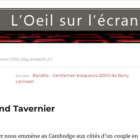
ment films.blog.lemonde.fr)
Publication
suivante :
Bandits – Gentlemen braqueurs (2001) de Barry
Suivant
Levinson
and Tavernier
er nous emmène au Cambodge aux côtés d’un couple en