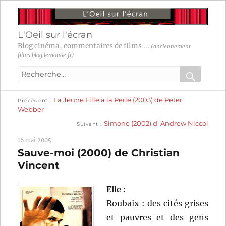
L'Oeil sur l'écran
Blog cinéma, commentaires de films ...
(anciennement
films.blog.lemonde.fr)
Recherche
pour
RECHER
OK
Publication
Navigation
La Jeune Fille à la Perle (2003) de Peter
:
Précédent
précédente :
Webber
Publication
de
Simone (2002) d’ Andrew Niccol
Suivant
suivante :
l’article
16 mai 2005
Sauve-moi (2000) de Christian
Vincent
Elle
:
Roubaix : des cités grises
et pauvres et des gens