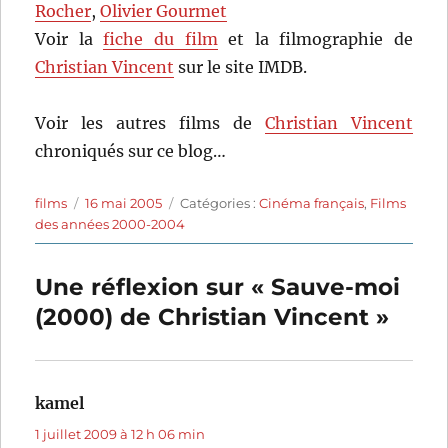
Rocher
,
Olivier Gourmet
Voir la
fiche du film
et la filmographie de
Christian Vincent
sur le site IMDB.
Voir les autres films de
Christian Vincent
chroniqués sur ce blog…
Auteur
Publié
Catégories
films
16 mai 2005
Catégories :
Cinéma français
,
Films
le
des années 2000-2004
Une réflexion sur « Sauve-moi
(2000) de Christian Vincent »
kamel
dit :
1 juillet 2009 à 12 h 06 min