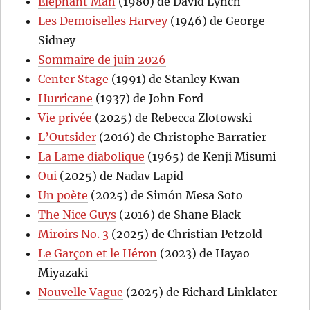
Elephant Man
(1980) de David Lynch
Les Demoiselles Harvey
(1946) de George
Sidney
Sommaire de juin 2026
Center Stage
(1991) de Stanley Kwan
Hurricane
(1937) de John Ford
Vie privée
(2025) de Rebecca Zlotowski
L’Outsider
(2016) de Christophe Barratier
La Lame diabolique
(1965) de Kenji Misumi
Oui
(2025) de Nadav Lapid
Un poète
(2025) de Simón Mesa Soto
The Nice Guys
(2016) de Shane Black
Miroirs No. 3
(2025) de Christian Petzold
Le Garçon et le Héron
(2023) de Hayao
Miyazaki
Nouvelle Vague
(2025) de Richard Linklater