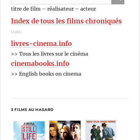
pour
RECHER
OK
titre de film – réalisateur – acteur
:
Index de tous les films chroniqués
(6381)
livres-cinema.info
>> Tous les livres sur le cinéma
cinemabooks.info
>> English books on cinema
3 FILMS AU HASARD