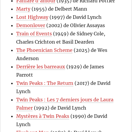
Fanfare d’amour
(1935) de Richard Pottier
Marty
(1955) de Delbert Mann
Lost Highway
(1997) de David Lynch
Demonlover
(2002) de Olivier Assayas
Train of Events
(1949) de Sidney Cole,
Charles Crichton et Basil Dearden
The Phoenician Scheme
(2025) de Wes
Anderson
Derrière les barreaux
(1929) de James
Parrott
Twin Peaks : The Return
(2017) de David
Lynch
Twin Peaks : Les 7 derniers jours de Laura
Palmer
(1992) de David Lynch
Mystères à Twin Peaks
(1990) de David
Lynch