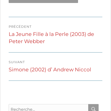
Navigation
PRÉCÉDENT
de
La Jeune Fille à la Perle (2003) de
Publication
Peter Webber
précédente :
l’article
SUIVANT
Simone (2002) d’ Andrew Niccol
Publication
suivante :
Recherche