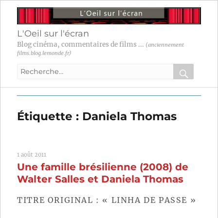
L'Oeil sur l'écran
Blog cinéma, commentaires de films ...
(anciennement
films.blog.lemonde.fr)
Recherche
pour
RECHER
OK
:
Étiquette :
Daniela Thomas
1 août 2011
Une famille brésilienne (2008) de
Walter Salles et Daniela Thomas
TITRE ORIGINAL : « LINHA DE PASSE »