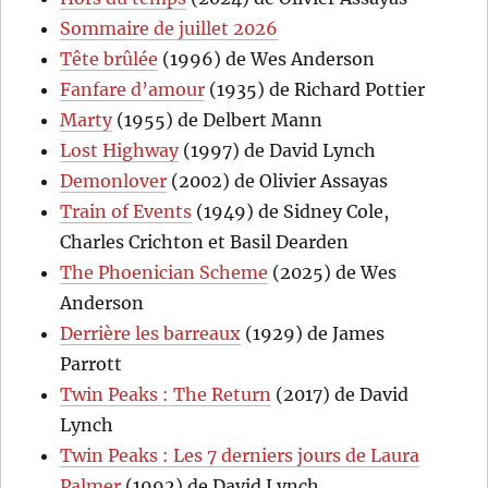
Sommaire de juillet 2026
Tête brûlée
(1996) de Wes Anderson
Fanfare d’amour
(1935) de Richard Pottier
Marty
(1955) de Delbert Mann
Lost Highway
(1997) de David Lynch
Demonlover
(2002) de Olivier Assayas
Train of Events
(1949) de Sidney Cole,
Charles Crichton et Basil Dearden
The Phoenician Scheme
(2025) de Wes
Anderson
Derrière les barreaux
(1929) de James
Parrott
Twin Peaks : The Return
(2017) de David
Lynch
Twin Peaks : Les 7 derniers jours de Laura
Palmer
(1992) de David Lynch