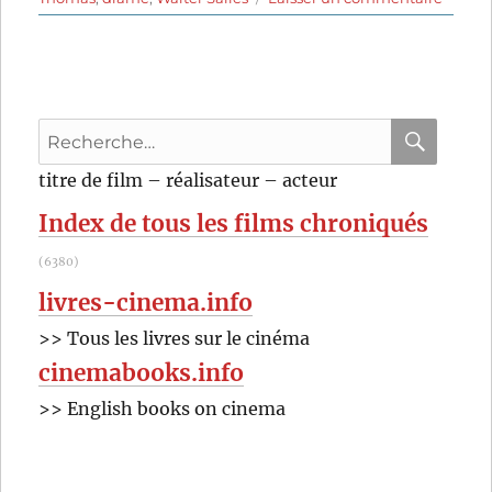
Une
famill
brésil
(2008)
de
Recherche
Walter
Salles
pour
RECHER
OK
titre de film – réalisateur – acteur
et
:
Daniel
Index de tous les films chroniqués
Thoma
(6380)
livres-cinema.info
>> Tous les livres sur le cinéma
cinemabooks.info
>> English books on cinema