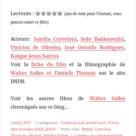
Lecteurs :
(
pas de note pour l'instant, vous
pouvez noter ce film
)
Acteurs:
Sandra Corveloni
,
João Baldasserini
,
Vinícius de Oliveira
,
José Geraldo Rodrigues
,
Kaique Jesus Santos
Voir la
fiche du film
et la filmographie de
Walter Salles et Daniela Thomas
sur le site
IMDB.
Voir les autres films de
Walter Salles
chroniqués sur ce blog…
Publié
Catégories
1 août 2011
Catégories :
Cinéma sud-américain
,
Films
le
Étiquettes
des années 2005-2009
Mots-clés :
Brésil
,
Daniela
sur
Thomas
,
drame
,
Walter Salles
Laisser un commentaire