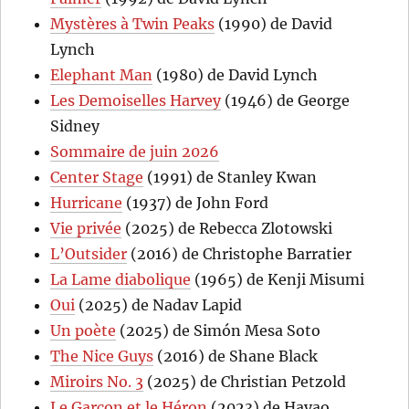
Mystères à Twin Peaks
(1990) de David
Lynch
Elephant Man
(1980) de David Lynch
Les Demoiselles Harvey
(1946) de George
Sidney
Sommaire de juin 2026
Center Stage
(1991) de Stanley Kwan
Hurricane
(1937) de John Ford
Vie privée
(2025) de Rebecca Zlotowski
L’Outsider
(2016) de Christophe Barratier
La Lame diabolique
(1965) de Kenji Misumi
Oui
(2025) de Nadav Lapid
Un poète
(2025) de Simón Mesa Soto
The Nice Guys
(2016) de Shane Black
Miroirs No. 3
(2025) de Christian Petzold
Le Garçon et le Héron
(2023) de Hayao