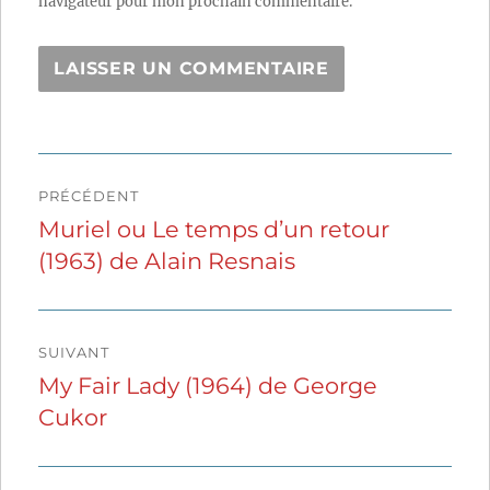
navigateur pour mon prochain commentaire.
Navigation
PRÉCÉDENT
de
Muriel ou Le temps d’un retour
Publication
(1963) de Alain Resnais
précédente :
l’article
SUIVANT
My Fair Lady (1964) de George
Publication
Cukor
suivante :