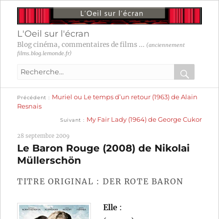
L'Oeil sur l'écran
Blog cinéma, commentaires de films ...
(anciennement
films.blog.lemonde.fr)
Recherche
pour
RECHER
OK
Publication
Navigation
Muriel ou Le temps d’un retour (1963) de Alain
:
Précédent
précédente :
Resnais
Publication
de
My Fair Lady (1964) de George Cukor
Suivant
suivante :
l’article
28 septembre 2009
Le Baron Rouge (2008) de Nikolai
Müllerschön
TITRE ORIGINAL : DER ROTE BARON
Elle
: