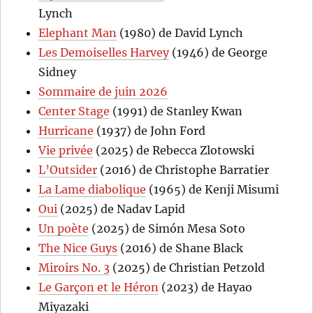
Lynch
Elephant Man
(1980) de David Lynch
Les Demoiselles Harvey
(1946) de George
Sidney
Sommaire de juin 2026
Center Stage
(1991) de Stanley Kwan
Hurricane
(1937) de John Ford
Vie privée
(2025) de Rebecca Zlotowski
L’Outsider
(2016) de Christophe Barratier
La Lame diabolique
(1965) de Kenji Misumi
Oui
(2025) de Nadav Lapid
Un poète
(2025) de Simón Mesa Soto
The Nice Guys
(2016) de Shane Black
Miroirs No. 3
(2025) de Christian Petzold
Le Garçon et le Héron
(2023) de Hayao
Miyazaki