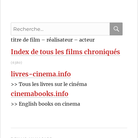
Recherche
pour
RECHER
OK
titre de film – réalisateur – acteur
:
Index de tous les films chroniqués
(6380)
livres-cinema.info
>> Tous les livres sur le cinéma
cinemabooks.info
>> English books on cinema