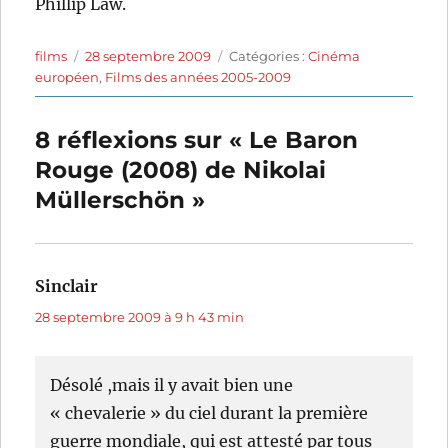
Phillip Law.
Auteur
Publié
Catégories
films
28 septembre 2009
Catégories :
Cinéma
le
européen
,
Films des années 2005-2009
8 réflexions sur « Le Baron
Rouge (2008) de Nikolai
Müllerschön »
Sinclair
dit :
28 septembre 2009 à 9 h 43 min
Désolé ,mais il y avait bien une
« chevalerie » du ciel durant la première
guerre mondiale, qui est attesté par tous