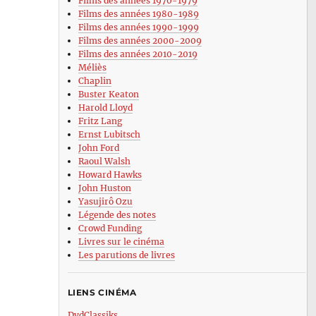
Films des années 1970-1979
Films des années 1980-1989
Films des années 1990-1999
Films des années 2000-2009
Films des années 2010-2019
Méliès
Chaplin
Buster Keaton
Harold Lloyd
Fritz Lang
Ernst Lubitsch
John Ford
Raoul Walsh
Howard Hawks
John Huston
Yasujirô Ozu
Légende des notes
Crowd Funding
Livres sur le cinéma
Les parutions de livres
LIENS CINÉMA
DvdClassiks