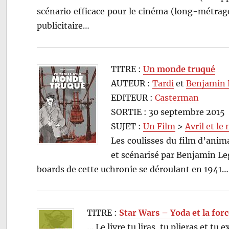
scénario efficace pour le cinéma (long-métrag
publicitaire…
TITRE :
Un monde truqué
AUTEUR :
Tardi
et
Benjamin 
EDITEUR :
Casterman
SORTIE : 30 septembre 2015
SUJET :
Un Film
>
Avril et l
Les coulisses du film d’anima
et scénarisé par Benjamin Leg
boards de cette uchronie se déroulant en 1941…
TITRE :
Star Wars – Yoda et la for
… Le livre tu liras, tu plieras et tu 