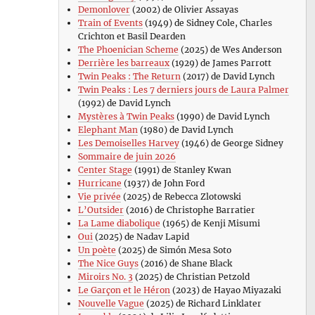
Demonlover
(2002) de Olivier Assayas
Train of Events
(1949) de Sidney Cole, Charles
Crichton et Basil Dearden
The Phoenician Scheme
(2025) de Wes Anderson
Derrière les barreaux
(1929) de James Parrott
Twin Peaks : The Return
(2017) de David Lynch
Twin Peaks : Les 7 derniers jours de Laura Palmer
(1992) de David Lynch
Mystères à Twin Peaks
(1990) de David Lynch
Elephant Man
(1980) de David Lynch
Les Demoiselles Harvey
(1946) de George Sidney
Sommaire de juin 2026
Center Stage
(1991) de Stanley Kwan
Hurricane
(1937) de John Ford
Vie privée
(2025) de Rebecca Zlotowski
L’Outsider
(2016) de Christophe Barratier
La Lame diabolique
(1965) de Kenji Misumi
Oui
(2025) de Nadav Lapid
Un poète
(2025) de Simón Mesa Soto
The Nice Guys
(2016) de Shane Black
Miroirs No. 3
(2025) de Christian Petzold
Le Garçon et le Héron
(2023) de Hayao Miyazaki
Nouvelle Vague
(2025) de Richard Linklater