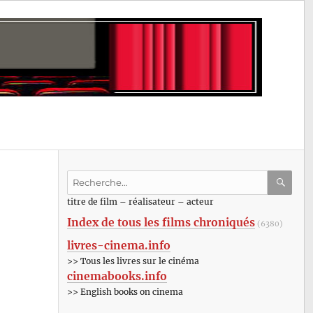
Recherche
pour
RECHE
OK
titre de film – réalisateur – acteur
:
Index de tous les films chroniqués
(6380)
livres-cinema.info
>> Tous les livres sur le cinéma
cinemabooks.info
>> English books on cinema