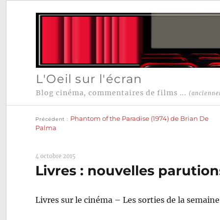
L'Oeil sur l'écran
Blog cinéma, commentaires de films ...
(ancienne
Publication
Navigation
précédente :
Phantom of the Paradise (1974) de Brian De
Précédent
de
Palma
l’article
4 octobre 2015
Livres : nouvelles parutio
Livres sur le cinéma – Les sorties de la semaine