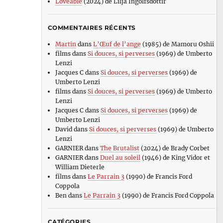
Loveable
(2024) de Lilja Ingolfsdottir
COMMENTAIRES RÉCENTS
Martin
dans
L’Œuf de l’ange
(1985) de Mamoru Oshii
films
dans
Si douces, si perverses
(1969) de Umberto
Lenzi
Jacques C
dans
Si douces, si perverses
(1969) de
Umberto Lenzi
films
dans
Si douces, si perverses
(1969) de Umberto
Lenzi
Jacques C
dans
Si douces, si perverses
(1969) de
Umberto Lenzi
David
dans
Si douces, si perverses
(1969) de Umberto
Lenzi
GARNIER
dans
The Brutalist
(2024) de Brady Corbet
GARNIER
dans
Duel au soleil
(1946) de King Vidor et
William Dieterle
films
dans
Le Parrain 3
(1990) de Francis Ford
Coppola
Ben
dans
Le Parrain 3
(1990) de Francis Ford Coppola
CATÉGORIES