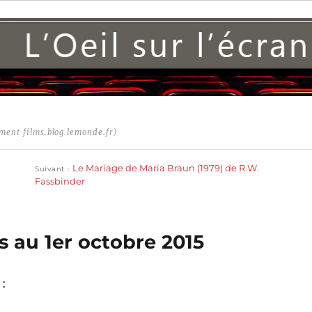
ment films.blog.lemonde.fr)
Publication
suivante :
Le Mariage de Maria Braun (1979) de R.W.
Suivant
Fassbinder
ns au 1er octobre 2015
 :