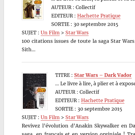
AUTEUR : Collectif
EDITEUR :
Hachette Pratique
SORTIE : 30 septembre 2015
SUJET :
Un Film
>
Star Wars
100 citations issues de toute la saga Star War
Sith…
TITRE :
Star Wars – Dark Vador
… Le livre à lire, à plier et à expos
AUTEUR : Collectif
EDITEUR :
Hachette Pratique
SORTIE : 30 septembre 2015
SUJET :
Un Film
>
Star Wars
Revivez l’évolution d’Anakin Skywalker en Dar
saga, en français et en version orginiale ! Tr