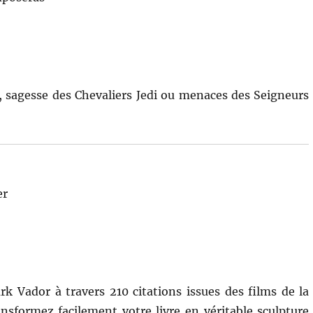
s, sagesse des Chevaliers Jedi ou menaces des Seigneurs
er
k Vador à travers 210 citations issues des films de la
ansformez facilement votre livre en véritable sculpture