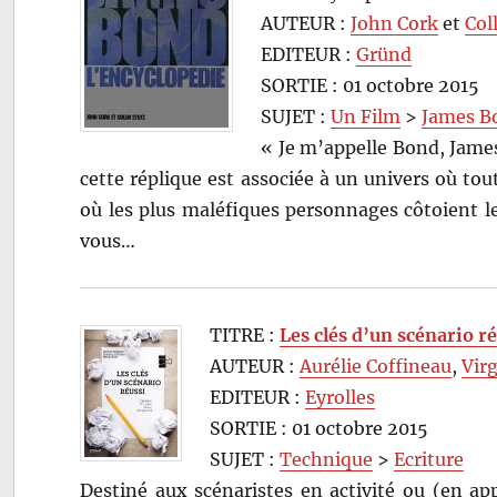
AUTEUR :
John Cork
et
Col
EDITEUR :
Gründ
SORTIE : 01 octobre 2015
SUJET :
Un Film
>
James B
« Je m’appelle Bond, Jame
cette réplique est associée à un univers où tou
où les plus maléfiques personnages côtoient l
vous…
TITRE :
Les clés d’un scénario r
AUTEUR :
Aurélie Coffineau
,
Vir
EDITEUR :
Eyrolles
SORTIE : 01 octobre 2015
SUJET :
Technique
>
Ecriture
Destiné aux scénaristes en activité ou (en ap